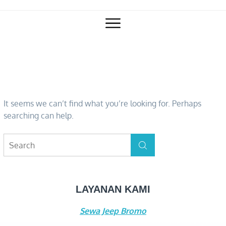
Skip
to
content
NOTHING FOUND
It seems we can’t find what you’re looking for. Perhaps
searching can help.
Search
Search
for:
LAYANAN KAMI
Sewa Jeep Bromo