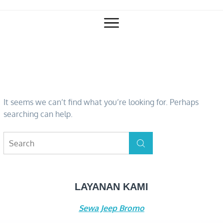
Skip
to
content
NOTHING FOUND
It seems we can’t find what you’re looking for. Perhaps
searching can help.
Search
Search
for:
LAYANAN KAMI
Sewa Jeep Bromo