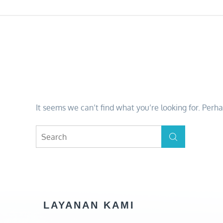
Skip
to
content
NOTHING FOUND
It seems we can’t find what you’re looking for. Perh
Search
Search
for:
LAYANAN KAMI