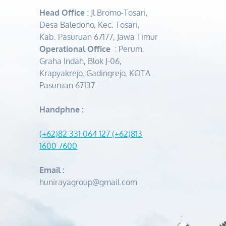
Head Office
: Jl Bromo-Tosari,
Desa Baledono, Kec. Tosari,
Kab. Pasuruan 67177, Jawa Timur
Operational Office
: Perum.
Graha Indah, Blok J-06,
Krapyakrejo, Gadingrejo, KOTA
Pasuruan 67137
Handphne :
(+62)82 331 064 127
(+62)813
1600 7600
Email :
hunirayagroup@gmail.com